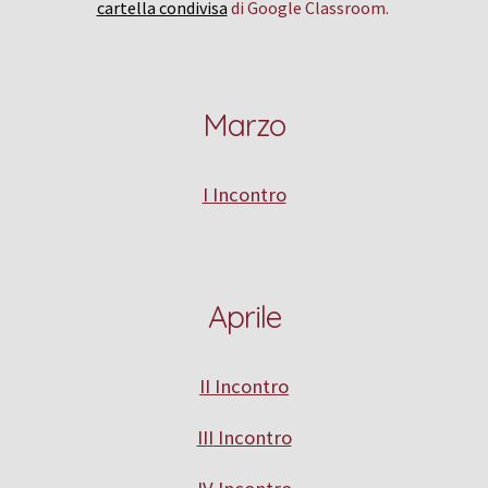
cartella condivisa
di Google Classroom.
M
arzo
I Incontro
Aprile
I
I Incontro
II
I
Incontro