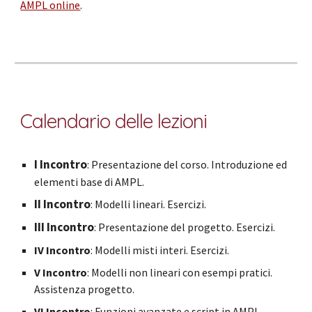
AMPL online
.
Calendario delle lezioni
I Incontro
: Presentazione del corso. Introduzione
ed
elementi base di AMPL.
II Incontro
:
Modelli lineari. Esercizi
.
I
II
Incontro
:
Presentazione del progetto.
Esercizi.
IV Incontro
: Modelli misti interi. Esercizi.
V Inc
ontro
: Modelli
non lineari con esempi pratici
.
Assistenza progetto.
VI Incontro
: Funzioni avanzate e script in AMPL.